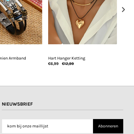
mien Armband
Hart Hanger Ketting
Casua
€6,99
€12,99
€7,99
NIEUWSBRIEF