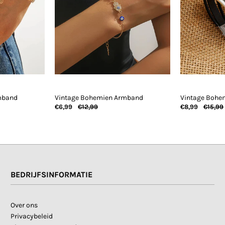
mband
Vintage Bohemien Armband
Vintage Bohe
€6,99
€12,99
€8,99
€15,99
BEDRIJFSINFORMATIE
Over ons
Privacybeleid