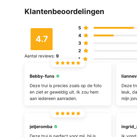
Klantenbeoordelingen
Be
We w
5
4
4.7
3
2
Aantal reviews:
9
1
Bebby-funs
lianne
Deze trui is precies zoals op de foto
Deze tr
en ziet er geweldig uit. Ik zou hem
leuk, d
aan iedereen aanraden.
mijn jo
jetjeromba
ingrid_
Deze trui is perfect voor mij, hij is
Ik vond