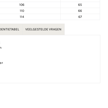
106
65
110
66
114
67
ENTIETABEL
VEELGESTELDE VRAGEN
x
n
er