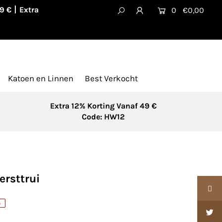
39 €丨Extra
0
€0,00
Katoen en Linnen
Best Verkocht
Extra 12% Korting Vanaf 49 €
Code: HW12
ersttrui
G