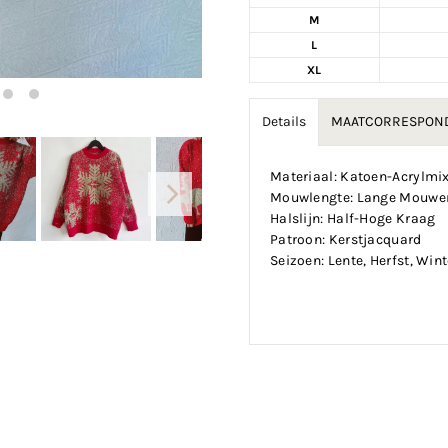
M
L
XL
Details
MAATCORRESPOND
Materiaal: Katoen-Acrylmi
Mouwlengte: Lange Mouwe
Halslijn: Half-Hoge Kraag
Patroon: Kerstjacquard
Seizoen: Lente, Herfst, Wint