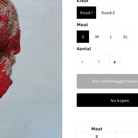
Kleur
Rood 1
Rood 2
Maat
S
M
L
XL
Aantal
-
+
Nu kopen
Maat
S