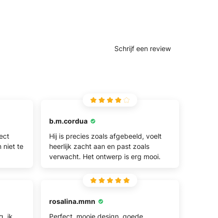
en!
erste
Schrijf een review
b.m.cordua
fect
Hij is precies zoals afgebeeld, voelt
 niet te
heerlijk zacht aan en past zoals
verwacht. Het ontwerp is erg mooi.
rosalina.mmn
g, ik
Perfect, mooie design, goede