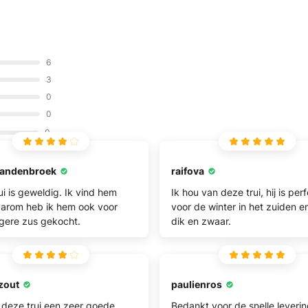
schikbaar binnen 60 minut
illen u een korting van 10% geven op uw e
6
bestelling!
3
0
0
:
:
0
0
5
9
5
5
4
0
vandenbroek
raifova
NIE10
ui is geweldig. Ik vind hem
Ik hou van deze trui, hij is per
aarom heb ik hem ook voor
voor de winter in het zuiden en
Gebruik deze code bij het afrekenen: NIE10
ngere zus gekocht.
dik en zwaar.
zout
paulienros
 deze trui een zeer goede
Bedankt voor de snelle leverin