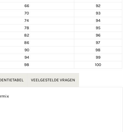
66
92
70
93
74
94
78
95
82
96
86
97
90
98
94
99
98
100
ENTIETABEL
VEELGESTELDE VRAGEN
ermix