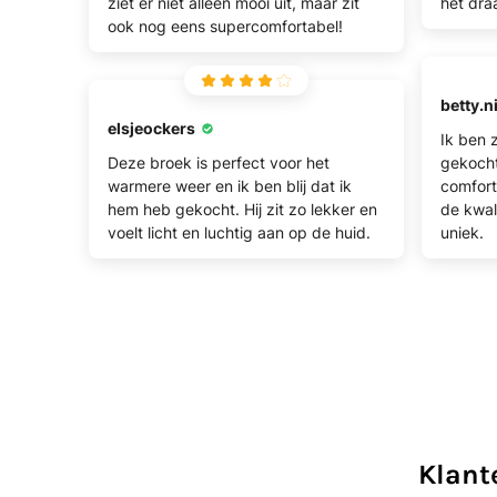
ziet er niet alleen mooi uit, maar zit
het dra
ook nog eens supercomfortabel!
betty.n
elsjeockers
Ik ben 
Deze broek is perfect voor het
gekocht.
warmere weer en ik ben blij dat ik
comfort
hem heb gekocht. Hij zit zo lekker en
de kwal
voelt licht en luchtig aan op de huid.
uniek.
Klant