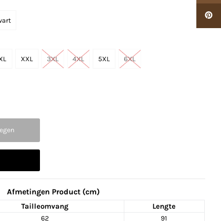
wart
XL
XXL
3XL
4XL
5XL
6XL
Afmetingen Product (cm)
Tailleomvang
Lengte
62
91