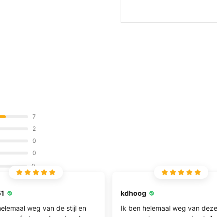
7
2
0
0
0
51
kdhoog
helemaal weg van de stijl en
Ik ben helemaal weg van dez