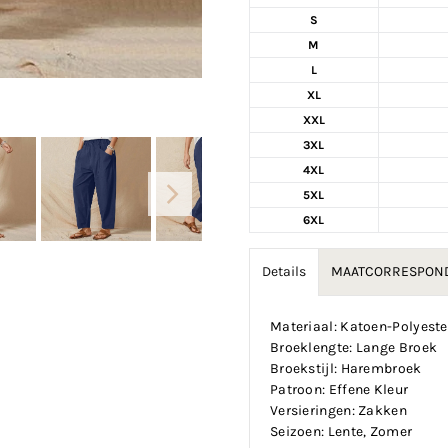
S
M
L
XL
XXL
3XL
4XL
5XL
6XL
Details
MAATCORRESPOND
Materiaal: Katoen-Polyest
Broeklengte: Lange Broek
Broekstijl: Harembroek
Patroon: Effene Kleur
Versieringen: Zakken
Seizoen: Lente, Zomer