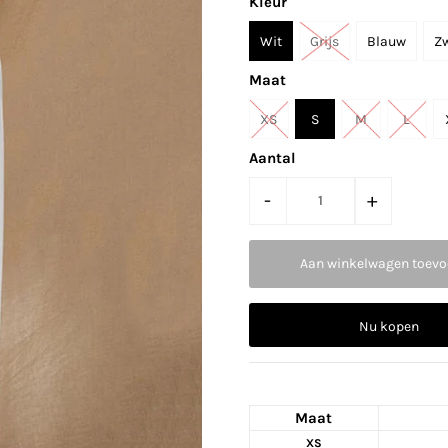
Kleur
Wit
Grijs
Blauw
Z
Maat
XS
S
M
L
Aantal
-
+
Nu kopen
Maat
XS