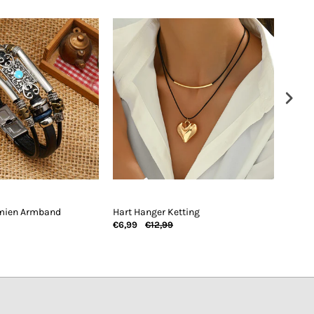
mien Armband
Hart Hanger Ketting
Casua
€6,99
€12,99
€7,99