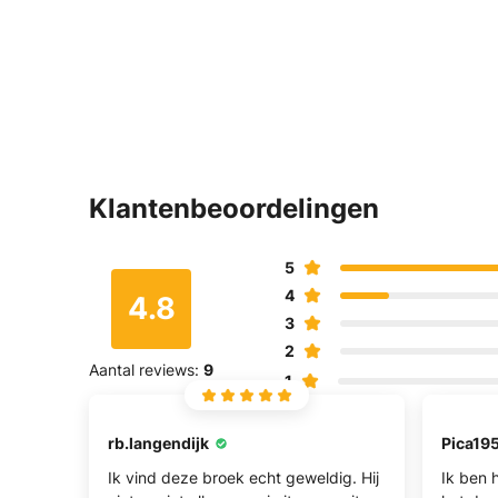
Klantenbeoordelingen
5
4
4.8
3
2
Aantal reviews:
9
1
rb.langendijk
Pica19
Ik vind deze broek echt geweldig. Hij
Ik ben 