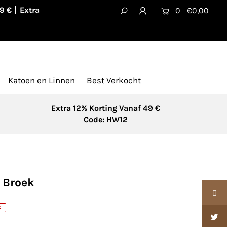
39 €丨Extra
0
€0,00
Katoen en Linnen
Best Verkocht
Extra 12% Korting Vanaf 49 €
Code: HW12
l Broek
G