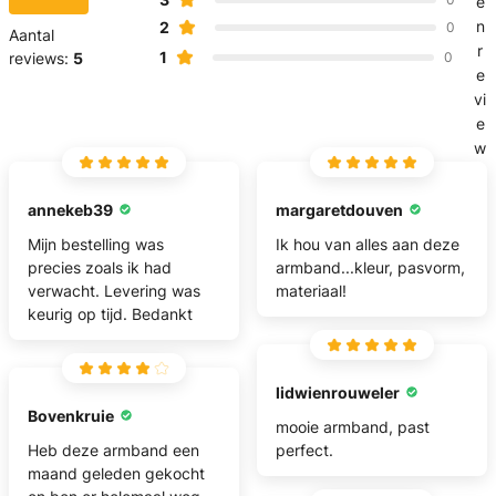
e
n
2
0
Aantal
r
1
reviews:
5
0
e
vi
e
w
annekeb39
margaretdouven
Mijn bestelling was
Ik hou van alles aan deze
precies zoals ik had
armband...kleur, pasvorm,
verwacht. Levering was
materiaal!
keurig op tijd. Bedankt
lidwienrouweler
Bovenkruie
mooie armband, past
Heb deze armband een
perfect.
maand geleden gekocht