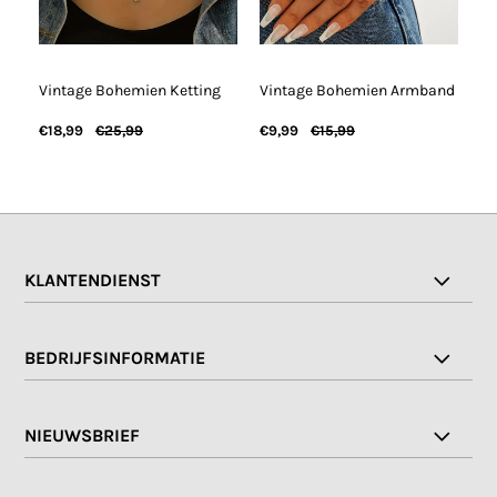
f
Vintage Bohemien Ketting
Vintage Bohemien Armband
Vi
€18,99
€25,99
€9,99
€15,99
€6
KLANTENDIENST
BEDRIJFSINFORMATIE
NIEUWSBRIEF