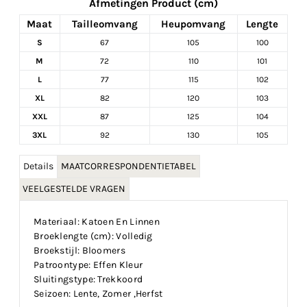
Afmetingen Product (cm)
Maat
Tailleomvang
Heupomvang
Lengte
S
67
105
100
M
72
110
101
L
77
115
102
XL
82
120
103
XXL
87
125
104
3XL
92
130
105
Details
MAATCORRESPONDENTIETABEL
VEELGESTELDE VRAGEN
Materiaal: Katoen En Linnen
Broeklengte (cm): Volledig
Broekstijl: Bloomers
Patroontype: Effen Kleur
Sluitingstype: Trekkoord
Seizoen: Lente, Zomer ,Herfst