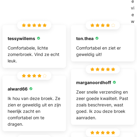
e
vi
e
w
tessywillems
ton.thea
Comfortabele, lichte
Comfortabel en ziet er
zomerbroek. Vind ze echt
geweldig uit!
leuk.
marganoordhoff
alward66
Zeer snelle verzending en
Ik hou van deze broek. Ze
zeer goede kwaliteit. Past
zien er geweldig uit en zijn
zoals beschreven, wast
heerlijk zacht en
goed. Ik zou deze broek
comfortabel om te
aanraden.
dragen.