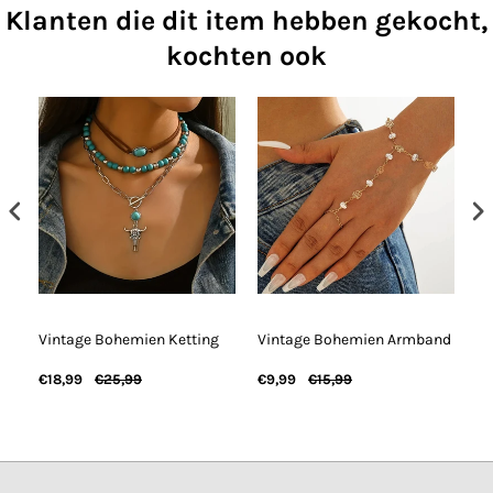
Klanten die dit item hebben gekocht,
kochten ook
f
Vintage Bohemien Ketting
Vintage Bohemien Armband
Vi
€18,99
€25,99
€9,99
€15,99
€6