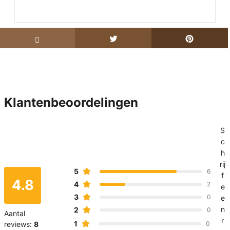
Klantenbeoordelingen
S
c
h
rij
5
6
f
4.8
4
2
e
3
0
e
n
2
0
Aantal
r
1
reviews:
8
0