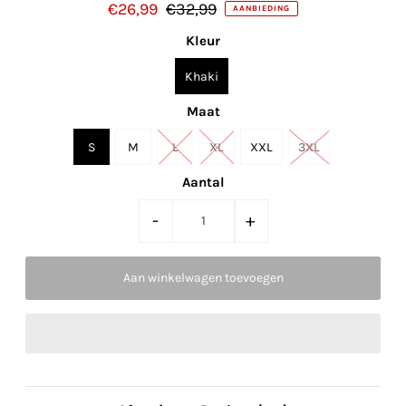
€26,99
€32,99
AANBIEDING
Kleur
Khaki
Maat
S
M
L
XL
XXL
3XL
Aantal
-
+